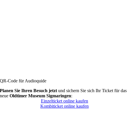
QR-Code für Audioquide
Planen Sie Ihren Besuch jetzt
und sichern Sie sich Ihr Ticket für das
neue
Oldtimer Museum Sigmaringen
:
Einzelticket online kaufen
Kombiticket online kaufen