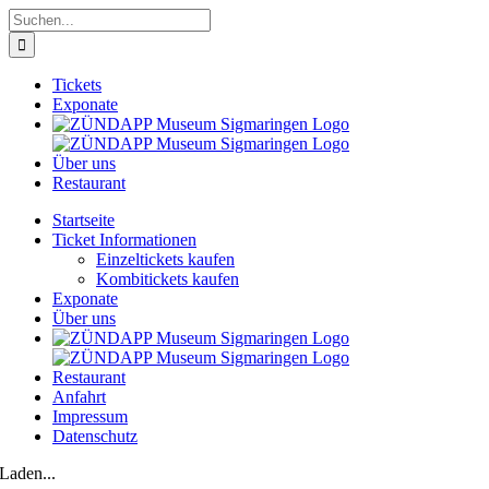
Zum
Suche
Inhalt
nach:
springen
Tickets
Exponate
Über uns
Restaurant
Startseite
Ticket Informationen
Einzeltickets kaufen
Kombitickets kaufen
Exponate
Über uns
Restaurant
Anfahrt
Impressum
Datenschutz
Laden...