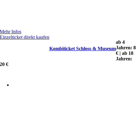
Mehr Infos
Einzelticket direkt kaufen
ab 4
Jahren: 8
Kombiticket Schloss & Museum
€ | ab 18
Jahren:
20 €